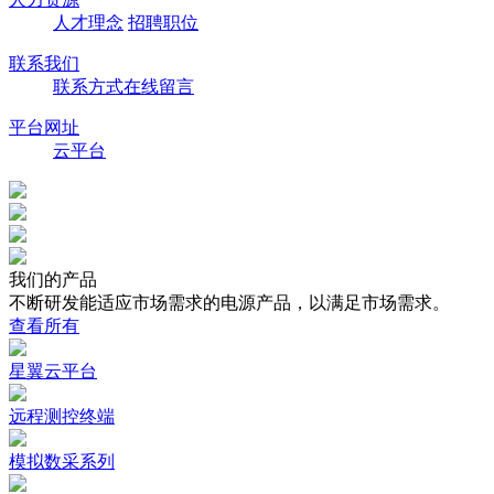
人才理念
招聘职位
联系我们
联系方式
在线留言
平台网址
云平台
我们的产品
不断研发能适应市场需求的电源产品，以满足市场需求。
查看所有
星翼云平台
远程测控终端
模拟数采系列