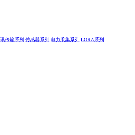
讯传输系列
传感器系列
电力采集系列
LORA系列