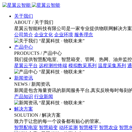
关于我们
ABOUT
/ 关于我们
星翼云智能科技有限公司是⼀家专业提供物联⽹解决⽅案
公司简介
企业文化
企业环境
服务理念
“星翼科技 · 物联未来”
产品中心
PRODUCTS
/ 产品中心
我们提供智慧配电室、智慧箱变、管⽹、热⽹、油井监控
星翼云平台
远程测控终端
模拟数采系列
温度采集系列
通
“星翼科技 · 物联未来”
新闻资讯
NEWS
/ 新闻资讯
新闻是包含海量资讯的新闻服务平台,真实反映每时每刻
产品知识
行业新闻
“星翼科技 · 物联未来”
解决方案
SOLUTION
/ 解决方案
致力于让您的每一个设备都有贴心的管家。
智慧配电室
智慧箱变
动环监测
智慧楼宇
智慧农业
智慧