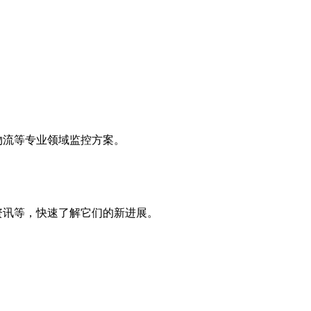
物流等专业领域监控⽅案。
资讯等，快速了解它们的新进展。