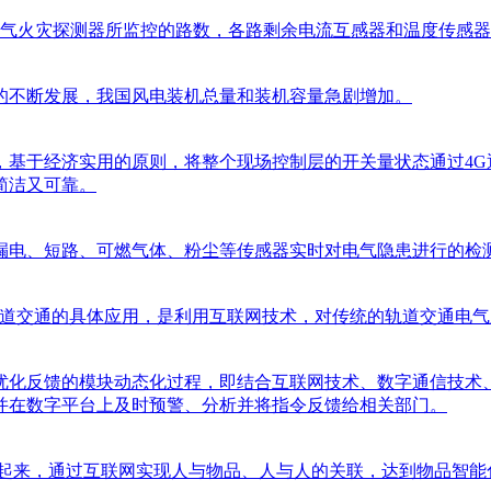
电气火灾探测器所监控的路数，各路剩余电流互感器和温度传感
的不断发展，我国风电装机总量和装机容量急剧增加。
，基于经济实用的原则，将整个现场控制层的开关量状态通过4G
简洁又可靠。
漏电、短路、可燃气体、粉尘等传感器实时对电气隐患进行的检
轨道交通的具体应用，是利用互联网技术，对传统的轨道交通电
优化反馈的模块动态化过程，即结合互联网技术、数字通信技术
并在数字平台上及时预警、分析并将指令反馈给相关部门。
接起来，通过互联网实现人与物品、人与人的关联，达到物品智能