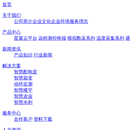
首页
关于我们
公司简介
企业文化
企业环境
服务理念
产品中心
星翼云平台
远程测控终端
模拟数采系列
温度采集系列
通
新闻资讯
产品知识
行业新闻
解决方案
智慧配电室
智慧箱变
动环监测
智慧楼宇
智慧农业
智慧水利
服务中心
合作客户
资料下载
人力资源