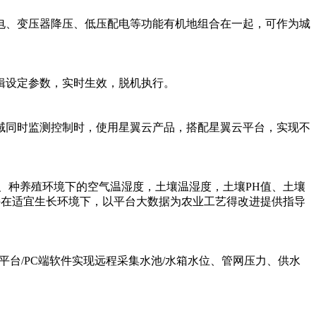
电、变压器降压、低压配电等功能有机地组合在⼀起，可作为城
辑设定参数，实时生效，脱机执行。
域同时监测控制时，使用星翼云产品，搭配星翼云平台，实现不
、种养殖环境下的空气温湿度，土壤温湿度，土壤PH值、土壤
持在适宜生长环境下，以平台大数据为农业工艺得改进提供指导
平台/PC端软件实现远程采集水池/水箱水位、管网压力、供水