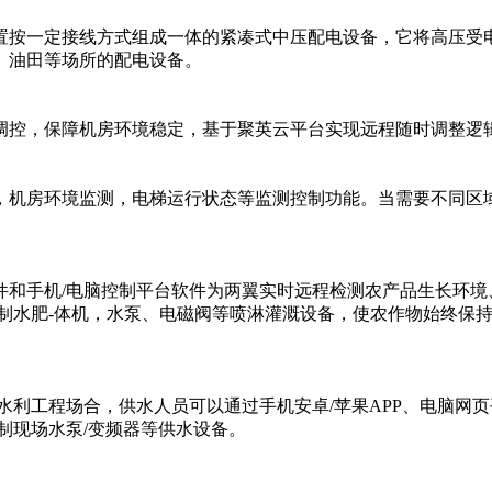
置按⼀定接线⽅式组成⼀体的紧凑式中压配电设备，它将⾼压受
、油⽥等场所的配电设备。
调控，保障机房环境稳定，基于聚英云平台实现远程随时调整逻
，机房环境监测，电梯运行状态等监测控制功能。当需要不同区
件和手机/电脑控制平台软件为两翼实时远程检测农产品生长环境
控制水肥-体机，水泵、电磁阀等喷淋灌溉设备，使农作物始终保
利工程场合，供水人员可以通过手机安卓/苹果APP、电脑网页
制现场水泵/变频器等供水设备。