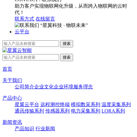
助力客户实现物联网化升级，从而跨入物联网的云时
代！
联系方式
在线留言
“星翼科技 · 物联未来”
云平台
首页
关于我们
公司简介
企业文化
企业环境
服务理念
产品中心
星翼云平台
远程测控终端
模拟数采系列
温度采集系列
通讯传输系列
传感器系列
电力采集系列
LORA系列
新闻资讯
产品知识
行业新闻